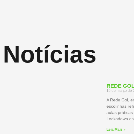
Notícias
REDE GOL
15 de março de 
A Rede Gol, e
escolinhas ref
aulas prática
Lockadown ess
Leia Mais »