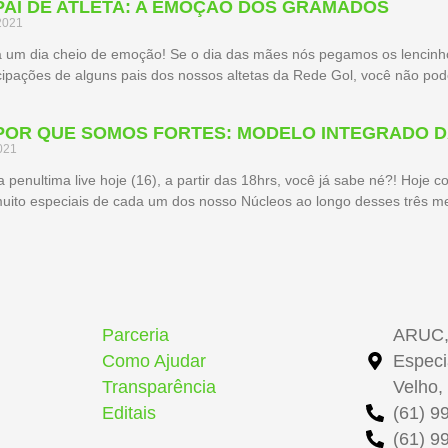
– PAI DE ATLETA: A EMOÇÃO DOS GRAMADOS
2021
rá um dia cheio de emoção! Se o dia das mães nós pegamos os lencinh
icipações de alguns pais dos nossos altetas da Rede Gol, você não pode
– POR QUE SOMOS FORTES: MODELO INTEGRADO 
021
penultima live hoje (16), a partir das 18hrs, você já sabe né?! Hoje 
ito especiais de cada um dos nosso Núcleos ao longo desses três mese
Parceria
ARUC,
Como Ajudar
Especi
Transparência
Velho,
Editais
(61) 9
(61) 9